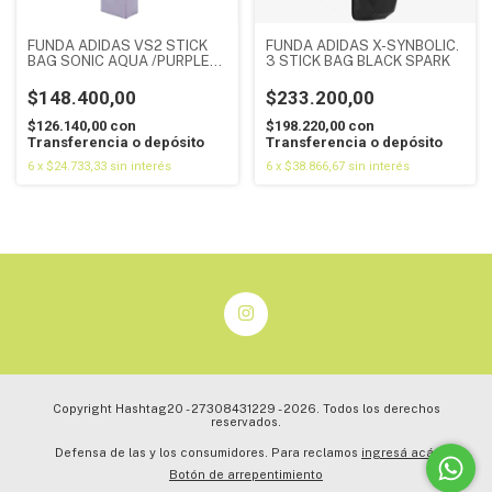
FUNDA ADIDAS VS2 STICK
FUNDA ADIDAS X-SYNBOLIC.
BAG SONIC AQUA /PURPLE
3 STICK BAG BLACK SPARK
TINT
$148.400,00
$233.200,00
$126.140,00
con
$198.220,00
con
Transferencia o depósito
Transferencia o depósito
6
x
$24.733,33
sin interés
6
x
$38.866,67
sin interés
Copyright Hashtag20 - 27308431229 - 2026. Todos los derechos
reservados.
Defensa de las y los consumidores. Para reclamos
ingresá acá.
Botón de arrepentimiento