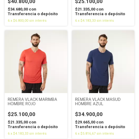
$40.800,00
$25.100,00
$34.680,00
con
$21.335,00
con
Transferencia o depósito
Transferencia o depósito
6
x
$6.800,00
sin interés
6
x
$4.183,33
sin interés
REMERA VLACK MARIMBA
REMERA VLACK MASUD
HOMBRE ROJO
HOMBRE AZUL
$25.100,00
$34.900,00
$21.335,00
con
$29.665,00
con
Transferencia o depósito
Transferencia o depósito
6
x
$4.183,33
sin interés
6
x
$5.816,67
sin interés