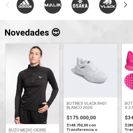
Novedades 😍
BOTINES VLACK RH01
BOT
BLANCO 2026
X 2 
$175.000,00
$34
$148.750,00
con
$289
Transferencia o
Tran
BUZO MEDIO CIERRE