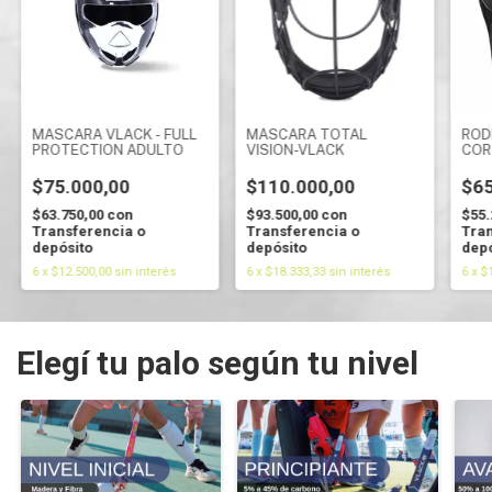
MASCARA VLACK - FULL
MÁSCARA TOTAL
ROD
PROTECTION ADULTO
VISION-VLACK
COR
GUA
$75.000,00
$110.000,00
$65
$63.750,00
con
$93.500,00
con
$55.
Transferencia o
Transferencia o
Tran
depósito
depósito
depó
6
x
$12.500,00
sin interés
6
x
$18.333,33
sin interés
6
x
$
Elegí tu palo según tu nivel