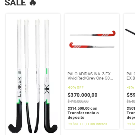
SALE 🔥
PALO ADIDAS INA .3 EX
PAL
Vivid Red/Grey One 60%
EX B
CARBONO
202
CAR
-
10
%
OFF
-
8
%
$370.000,00
$59
$410.000,00
$640
$314.500,00
con
$501
Transferencia o
Tran
depósito
depó
9
x
$41.111,11
sin interés
9
x
$