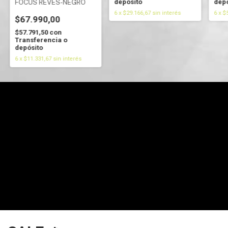
depósito
depó
FOCUS REVES-NEGRO
6
x
$29.166,67
sin interés
6
x
$
$67.990,00
$57.791,50
con
Transferencia o
depósito
6
x
$11.331,67
sin interés