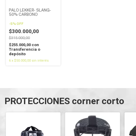
PALO LEKKER- SLANG-
50% CARBONO
-
5
%
OFF
$300.000,00
$315.000,00
$255.000,00
con
Transferencia o
depósito
6
x
$50.000,00
sin interés
PROTECCIONES corner corto