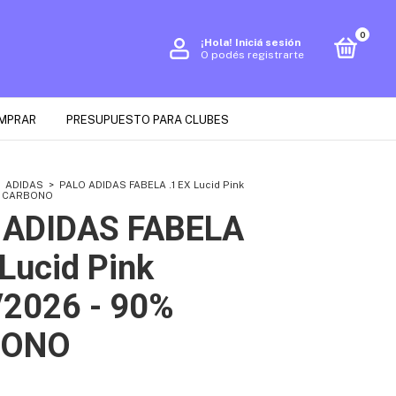
0
¡Hola!
Iniciá sesión
O podés registrarte
MPRAR
PRESUPUESTO PARA CLUBES
ADIDAS
>
PALO ADIDAS FABELA .1 EX Lucid Pink
% CARBONO
 ADIDAS FABELA
 Lucid Pink
/2026 - 90%
BONO