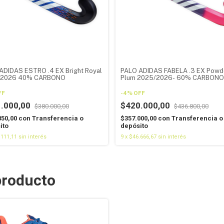
ADIDAS ESTRO .4 EX Bright Royal
PALO ADIDAS FABELA .3 EX Powd
/2026 40% CARBONO
Plum 2025/2026- 60% CARBONO
FF
-
4
%
OFF
.000,00
$420.000,00
$380.000,00
$436.800,00
850,00
con
Transferencia o
$357.000,00
con
Transferencia o
ito
depósito
.111,11
sin interés
9
x
$46.666,67
sin interés
producto