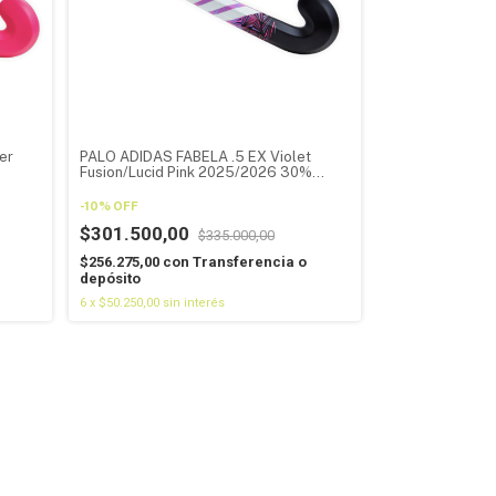
er
PALO ADIDAS FABELA .5 EX Violet
Fusion/Lucid Pink 2025/2026 30%
CARBONO
-
10
%
OFF
$301.500,00
$335.000,00
$256.275,00
con
Transferencia o
depósito
6
x
$50.250,00
sin interés