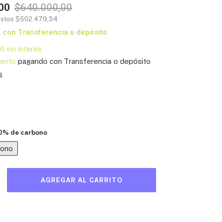
00
$640.000,00
estos
$502.479,34
0
con
Transferencia o depósito
56
sin interés
ento
pagando con Transferencia o depósito
s
0% de carbono
bono