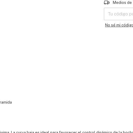
Entregas para e
Medios de 
No sé mi códig
Aramida
ima. La curva baja es ideal para favorecer el control dinámico de la bocha