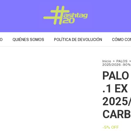
O
QUIÉNES SOMOS
POLÍTICA DE DEVOLUCIÓN
CÓMO CO
Inicio
>
PALOS
>
2025/2026 - 90
PALO
.1 EX
2025
CAR
-
5
%
OFF