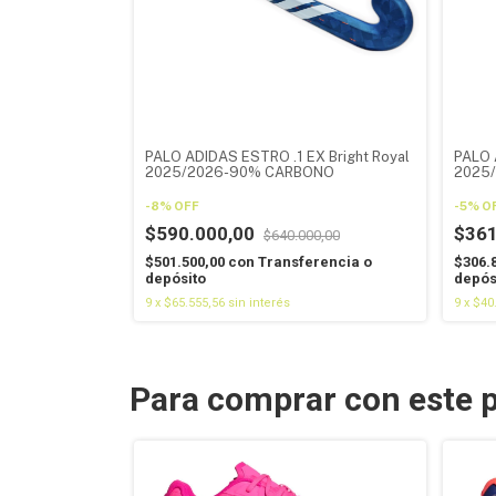
PALO ADIDAS ESTRO .1 EX Bright Royal
PALO 
2025/2026-90% CARBONO
2025
-
8
%
OFF
-
5
%
O
$590.000,00
$361
$640.000,00
$501.500,00
con
Transferencia o
$306.
depósito
depós
9
x
$65.555,56
sin interés
9
x
$40
Para comprar con este 