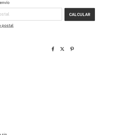
l CP:
CAMBIAR CP
envío
CALCULAR
o postal
 sin