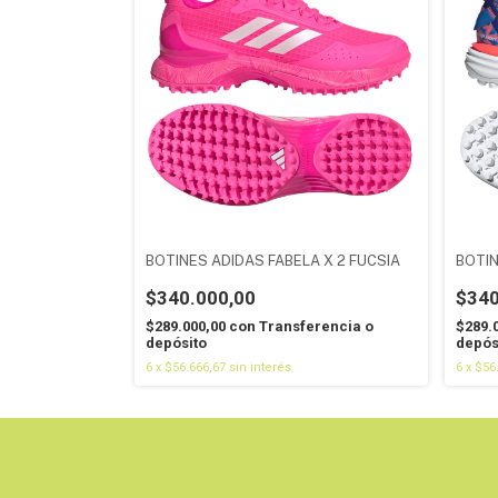
BOTINES ADIDAS FABELA X 2 FUCSIA
BOTI
$340.000,00
$340
$289.000,00
con
Transferencia o
$289.
depósito
depós
6
x
$56.666,67
sin interés
6
x
$56