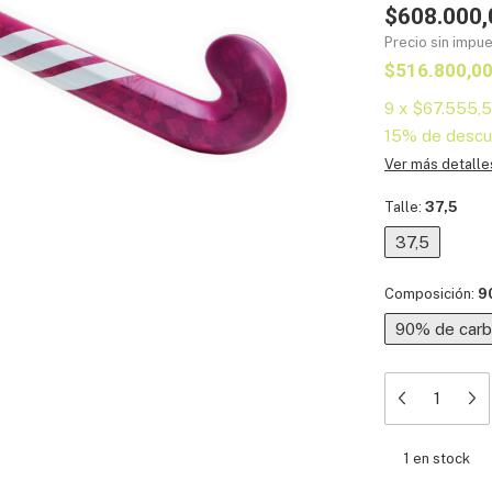
$608.000,
Precio sin impu
$516.800,0
9
x
$67.555,
15% de descu
Ver más detalle
Talle:
37,5
37,5
Composición:
9
90% de car
1
en stock