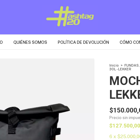
O
QUIÉNES SOMOS
POLÍTICA DE DEVOLUCIÓN
CÓMO CO
Inicio
>
FUNDAS,
30L - LEKKER
MOCH
LEKK
$150.000,
Precio sin impu
$127.500,0
6
x
$25.000,0