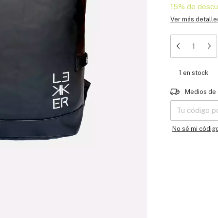
15% de descu
Ver más detalle
1
en stock
Entregas para e
Medios de 
No sé mi códig