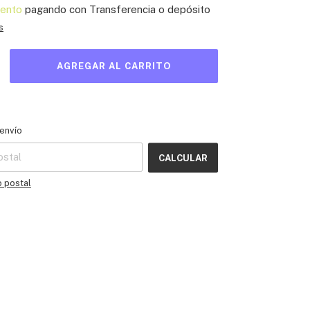
ento
pagando con Transferencia o depósito
s
l CP:
CAMBIAR CP
envío
CALCULAR
o postal