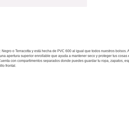
: Negro o Terracotta y está hecha de PVC 600 al igual que todos nuestros bolsos. 
 una apertura superior enrollable que ayuda a mantener seco y proteger tus cosas 
 Cuenta con compartimentos separados donde puedes guardar tu ropa, zapatos, espin
lo frontal.