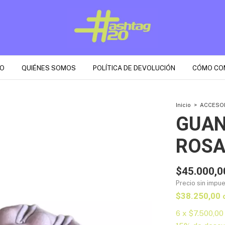
O
QUIÉNES SOMOS
POLÍTICA DE DEVOLUCIÓN
CÓMO CO
Inicio
>
ACCESO
GUAN
ROS
$45.000,0
Precio sin impu
$38.250,00
6
x
$7.500,00