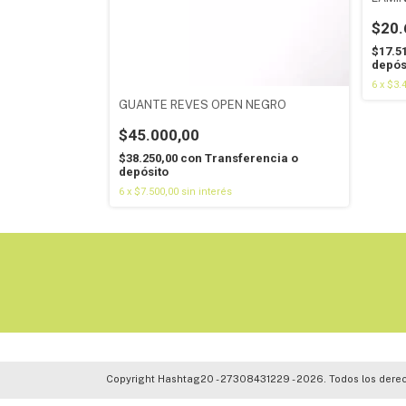
$20.
rencia o
$17.5
depós
6
x
$3.
GUANTE REVES OPEN NEGRO
$45.000,00
$38.250,00
con
Transferencia o
depósito
6
x
$7.500,00
sin interés
Copyright Hashtag20 - 27308431229 - 2026. Todos los dere