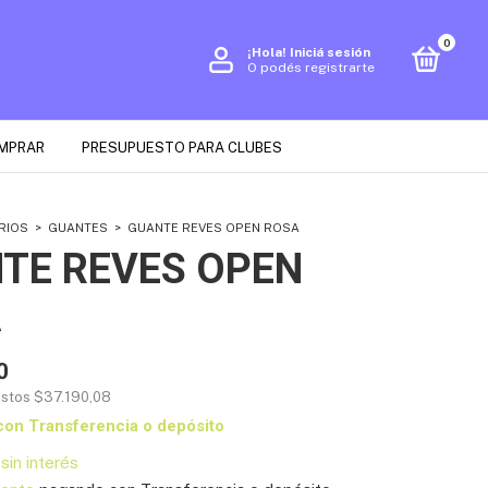
0
¡Hola!
Iniciá sesión
O podés registrarte
MPRAR
PRESUPUESTO PARA CLUBES
RIOS
>
GUANTES
>
GUANTE REVES OPEN ROSA
TE REVES OPEN
A
0
estos
$37.190,08
con
Transferencia o depósito
sin interés