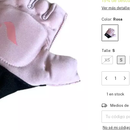
15% de descu
Ver más detalle
Color:
Rosa
Talle:
S
XS
S
1
en stock
Entregas para e
Medios de 
No sé mi códig