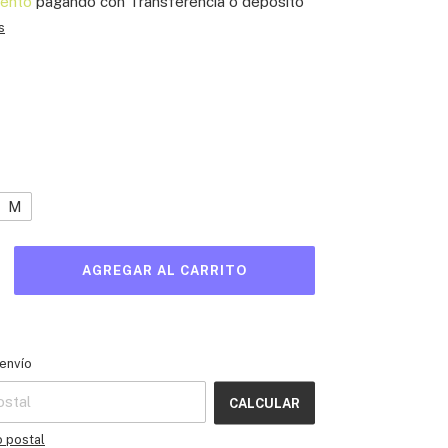
ento
pagando con Transferencia o depósito
s
M
l CP:
CAMBIAR CP
envío
CALCULAR
o postal