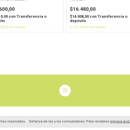
600,00
$16.480,00
10,00
con
Transferencia o
$14.008,00
con
Transferencia o
ito
depósito
433,33
sin interés
6
x
$2.746,67
sin interés
chos reservados.
Defensa de las y los consumidores. Para reclamos
ingresá acá.