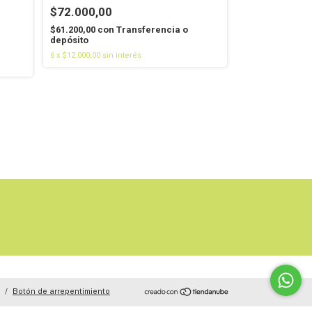
VERDE
$72.000,00
$20.600,00
$61.200,00
con
Transferencia o
depósito
$17.510,00
con
6
x
$12.000,00
sin interés
depósito
6
x
$3.433,33
sin i
/
Botón de arrepentimiento