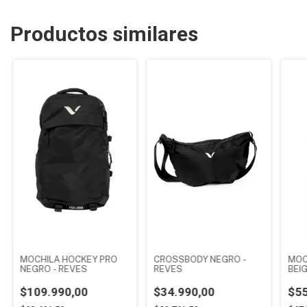
Productos similares
MOCHILA HOCKEY PRO
CROSSBODY NEGRO -
MOC
NEGRO - REVES
REVES
BEIG
$109.990,00
$34.990,00
$55