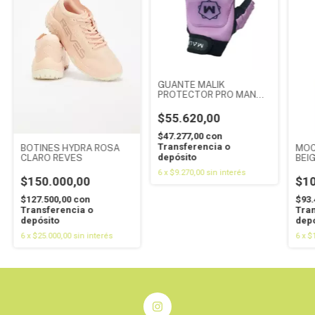
GUANTE MALIK
PROTECTOR PRO MANO
IZQ ROSA
$55.620,00
$47.277,00
con
Transferencia o
BOTINES HYDRA ROSA
MOC
depósito
CLARO REVES
BEIG
6
x
$9.270,00
sin interés
$150.000,00
$10
$127.500,00
con
$93.
Transferencia o
Tran
depósito
depó
6
x
$25.000,00
sin interés
6
x
$