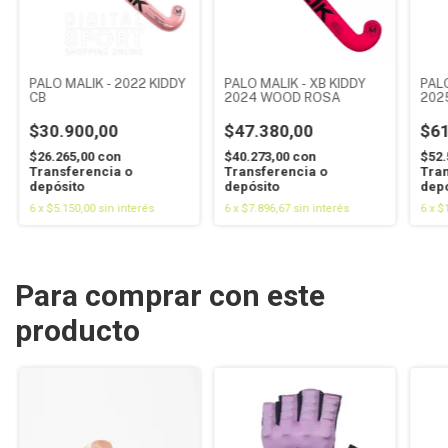
PALO MALIK - 2022 KIDDY
PALO MALIK - XB KIDDY
PALO
CB
2024 WOOD ROSA
202
$30.900,00
$47.380,00
$61
$26.265,00
con
$40.273,00
con
$52.
Transferencia o
Transferencia o
Tran
depósito
depósito
depó
6
x
$5.150,00
sin interés
6
x
$7.896,67
sin interés
6
x
$
Para comprar con este
producto