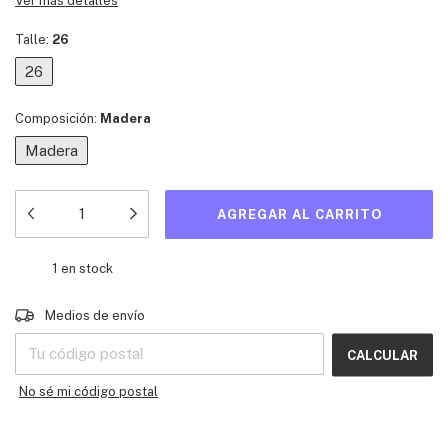
Ver más detalles
Talle:
26
26
Composición:
Madera
Madera
1
en stock
Entregas para el CP:
CAMBIAR CP
Medios de envío
CALCULAR
No sé mi código postal