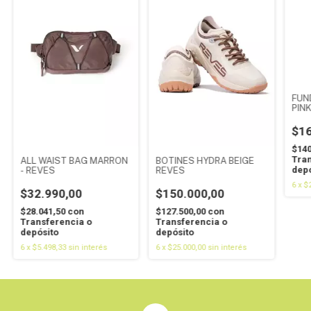
FUN
PIN
$16
$140
Tran
ALL WAIST BAG MARRON
BOTINES HYDRA BEIGE
depó
- REVES
REVES
6
x
$
$32.990,00
$150.000,00
$28.041,50
con
$127.500,00
con
Transferencia o
Transferencia o
depósito
depósito
6
x
$5.498,33
sin interés
6
x
$25.000,00
sin interés