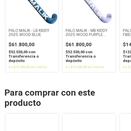
PALO MALIK - LB KIDDY
PALO MALIK - MB KIDDY
PALO
2025 WOOD BLUE
2025 WOOD PURPLE
FIB
GREY
- 10
$61.800,00
$61.800,00
$14
$52.530,00
con
$52.530,00
con
$122
Transferencia o
Transferencia o
Tran
depósito
depósito
depó
6
x
$10.300,00
sin interés
6
x
$10.300,00
sin interés
6
x
$
Para comprar con este
producto