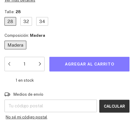
Ver más detalles
Talle:
28
28
32
34
Composición:
Madera
Madera
1
en stock
Entregas para el CP:
CAMBIAR CP
Medios de envío
CALCULAR
No sé mi código postal