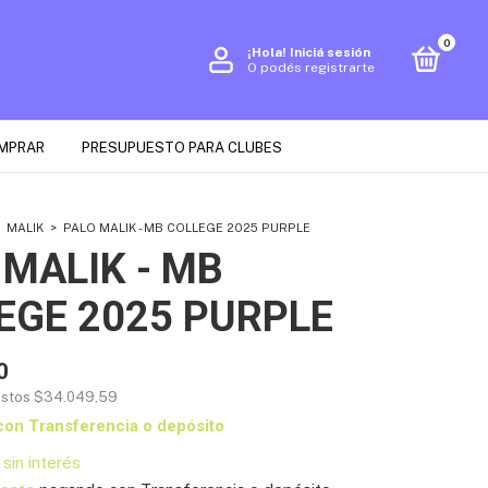
0
¡Hola!
Iniciá sesión
O podés registrarte
MPRAR
PRESUPUESTO PARA CLUBES
MALIK
>
PALO MALIK - MB COLLEGE 2025 PURPLE
 MALIK - MB
EGE 2025 PURPLE
0
estos
$34.049,59
con
Transferencia o depósito
sin interés