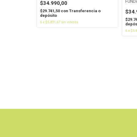
FUNDA
$34.990,00
$29.741,50
con
Transferencia o
$34.
depósito
$29.7
6
x
$5.831,67
sin interés
depós
6
x
$5.