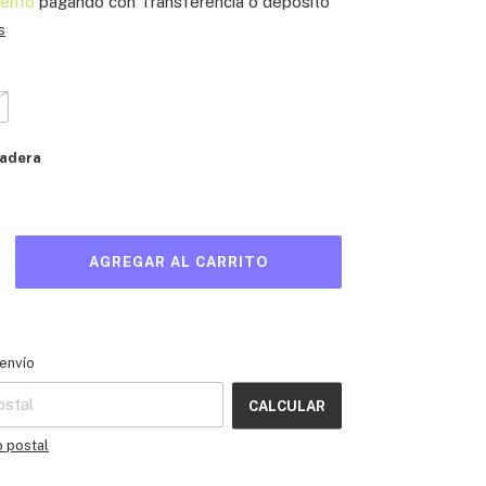
ento
pagando con Transferencia o depósito
s
adera
l CP:
CAMBIAR CP
envío
CALCULAR
o postal