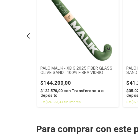
EGE 2025 BLUE
PALO MALIK - XB 6 2025 FIBER GLASS
PALO 
OLIVE SAND - 100% FIBRA VIDRIO
SAND
$144.200,00
$41.
rencia o
$122.570,00
con
Transferencia o
$35.0
depósito
depós
6
x
$24.033,33
sin interés
6
x
$6.
Para comprar con este 