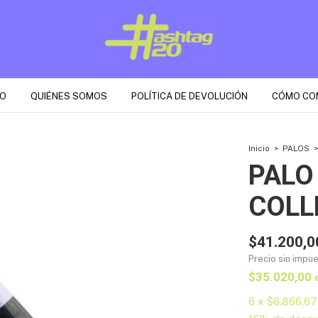
O
QUIÉNES SOMOS
POLÍTICA DE DEVOLUCIÓN
CÓMO CO
Inicio
>
PALOS
>
PALO
COLL
$41.200,0
Precio sin impu
$35.020,00
6
x
$6.866,67