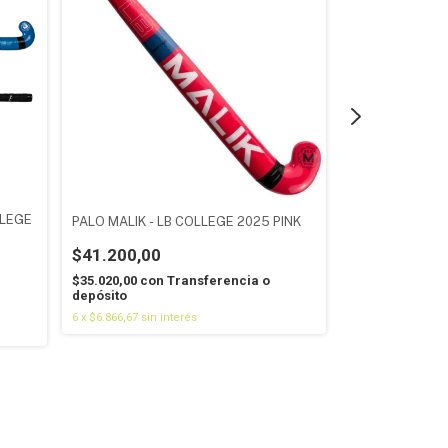
LLEGE
PALO MALIK - LB COLLEGE 2025 PINK
PALO MALIK - 
$41.200,00
$41.200,00
$35.020,00
con
Transferencia o
$35.020,00
con
depósito
depósito
6
x
$6.866,67
sin interés
6
x
$6.866,67
sin i