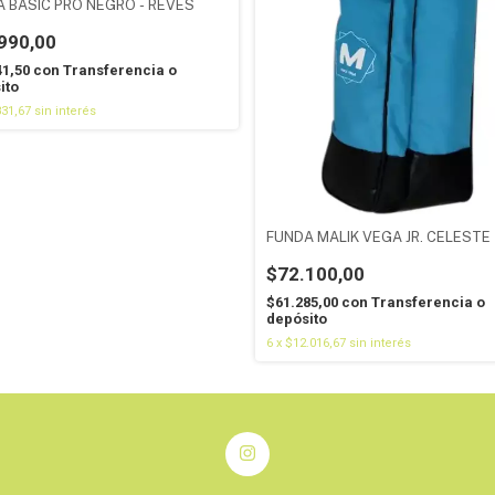
 BASIC PRO NEGRO - REVES
990,00
41,50
con
Transferencia o
ito
831,67
sin interés
FUNDA MALIK VEGA JR. CELESTE
$72.100,00
$61.285,00
con
Transferencia o
depósito
6
x
$12.016,67
sin interés