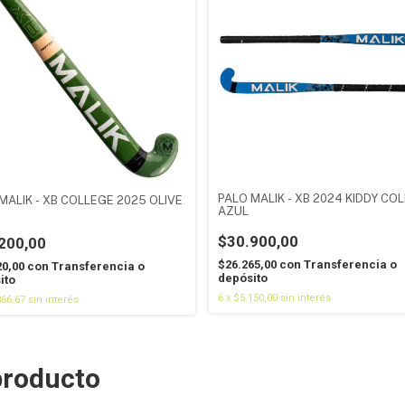
PALO MALIK - XB 2024 KIDDY CO
MALIK - XB COLLEGE 2025 OLIVE
AZUL
$30.900,00
200,00
$26.265,00
con
Transferencia o
20,00
con
Transferencia o
depósito
ito
6
x
$5.150,00
sin interés
866,67
sin interés
producto