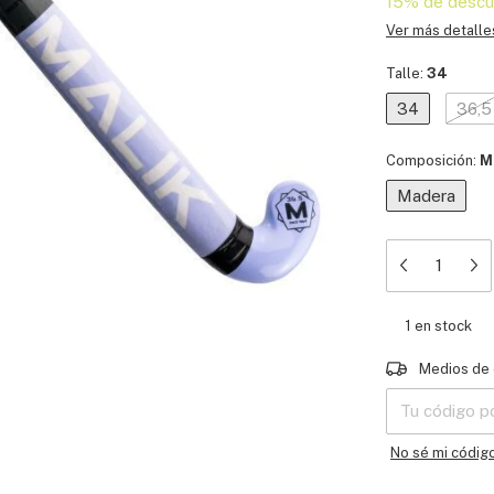
15% de descu
Ver más detalle
Talle:
34
34
36,5
Composición:
M
Madera
1
en stock
Entregas para e
Medios de 
No sé mi códig