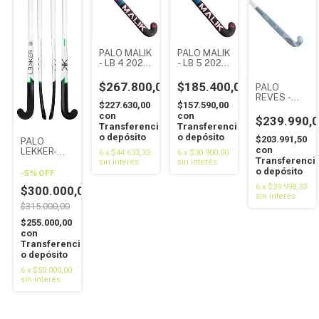
PALO MALIK
PALO MALIK
- LB 4 2025
- LB 5 2025
PINK BLUE -
PINK BLUE -
30%
10%
$267.800,00
$185.400,00
PALO
CARBONO
CARBONO
REVES -
$227.630,00
$157.590,00
VICTORY
con
con
1530- 15%
$239.990,
Transferencia
Transferencia
CARBONO
o depósito
o depósito
$203.991,50
PALO
con
LEKKER-
6
x
$44.633,33
6
x
$30.900,00
Transferenci
SLANG-
sin interés
sin interés
o depósito
50%
-
5
%
OFF
CARBONO
6
x
$39.998,33
$300.000,00
sin interés
$315.000,00
$255.000,00
con
Transferencia
o depósito
6
x
$50.000,00
sin interés