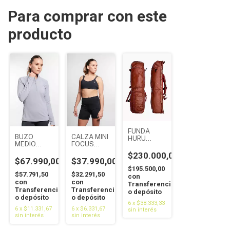
Para comprar con este
producto
FUNDA
BUZO
CALZA MINI
HURU
MEDIO
FOCUS
TERRACOTA
CIERRE
NEGRO-
55L -
$230.000,00
FOCUS
REVES
LEKKER
$67.990,00
$37.990,00
REVES-
$195.500,00
CELESTE
$57.791,50
$32.291,50
con
con
con
Transferencia
Transferencia
Transferencia
o depósito
o depósito
o depósito
6
x
$38.333,33
6
x
$11.331,67
6
x
$6.331,67
sin interés
sin interés
sin interés