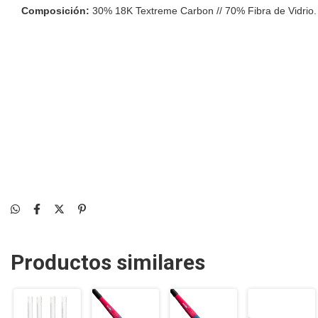
Composición:
30% 18K Textreme Carbon // 70% Fibra de Vidrio.
Curvatura Mid Bow:
curva intermedia que proporciona equilibrio
Perfil técnico:
ideal para defensores, mediocampistas centrales 
Dimensiones:
Altura 37,5" // Peso 555g.
Productos similares