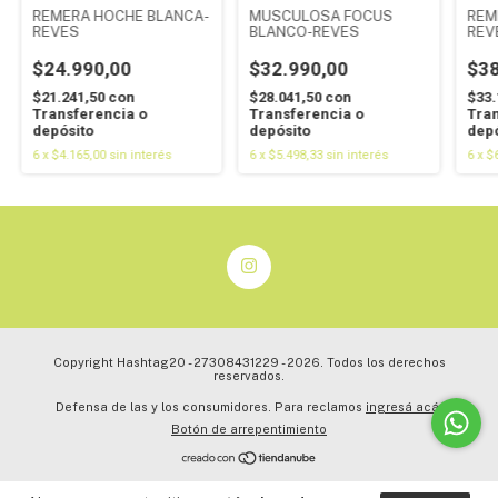
REMERA HOCHE BLANCA-
MUSCULOSA FOCUS
REM
REVES
BLANCO-REVES
REV
$24.990,00
$32.990,00
$38
$21.241,50
con
$28.041,50
con
$33.
Transferencia o
Transferencia o
Tran
depósito
depósito
depó
6
x
$4.165,00
sin interés
6
x
$5.498,33
sin interés
6
x
$6
Copyright Hashtag20 - 27308431229 - 2026. Todos los derechos
reservados.
Defensa de las y los consumidores. Para reclamos
ingresá acá.
Botón de arrepentimiento