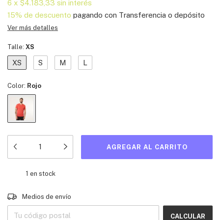
6
x
$4.183,33
sin interés
15% de descuento
pagando con Transferencia o depósito
Ver más detalles
Talle:
XS
XS
S
M
L
Color:
Rojo
1
en stock
Entregas para el CP:
CAMBIAR CP
Medios de envío
CALCULAR