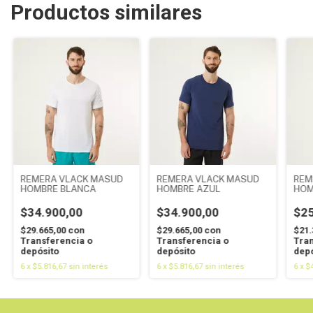
Productos similares
REMERA VLACK MASUD
REMERA VLACK MASUD
REM
HOMBRE BLANCA
HOMBRE AZUL
HOM
$34.900,00
$34.900,00
$25
$29.665,00
con
$29.665,00
con
$21.
Transferencia o
Transferencia o
Tran
depósito
depósito
depó
6
x
$5.816,67
sin interés
6
x
$5.816,67
sin interés
6
x
$4