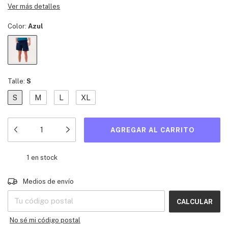
Ver más detalles
Color:
Azul
Talle:
S
S
M
L
XL
1
en stock
Entregas para el CP:
CAMBIAR CP
Medios de envío
CALCULAR
No sé mi código postal