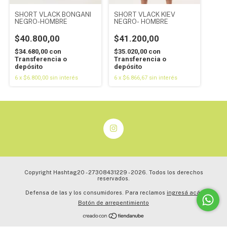
SHORT VLACK BONGANI
SHORT VLACK KIEV
NEGRO-HOMBRE
NEGRO- HOMBRE
$40.800,00
$41.200,00
$34.680,00
con
$35.020,00
con
Transferencia o
Transferencia o
depósito
depósito
6
x
$6.800,00
sin interés
6
x
$6.866,67
sin interés
Copyright Hashtag20 - 27308431229 - 2026. Todos los derechos
reservados.
Defensa de las y los consumidores. Para reclamos
ingresá acá.
Botón de arrepentimiento