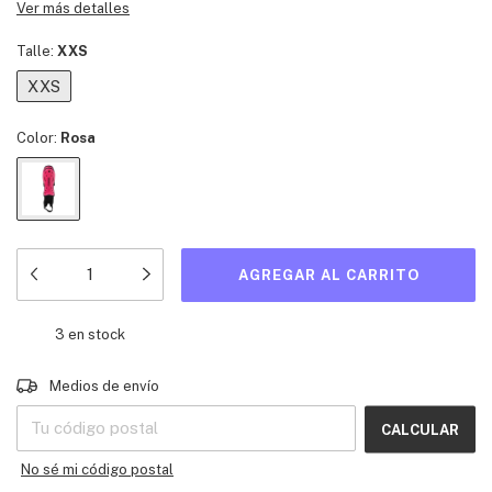
Ver más detalles
Talle:
XXS
XXS
Color:
Rosa
3
en stock
Entregas para el CP:
CAMBIAR CP
Medios de envío
CALCULAR
No sé mi código postal