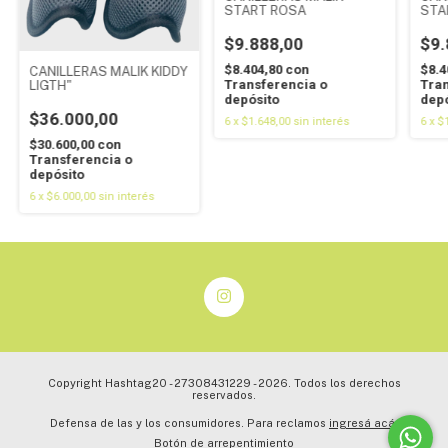
START ROSA
STA
$9.888,00
$9.
$8.404,80
con
$8.4
CANILLERAS MALIK KIDDY
Transferencia o
Tran
LIGTH"
depósito
depó
$36.000,00
6
x
$1.648,00
sin interés
6
x
$1
$30.600,00
con
Transferencia o
depósito
6
x
$6.000,00
sin interés
Copyright Hashtag20 - 27308431229 - 2026. Todos los derechos
reservados.
Defensa de las y los consumidores. Para reclamos
ingresá acá.
Botón de arrepentimiento