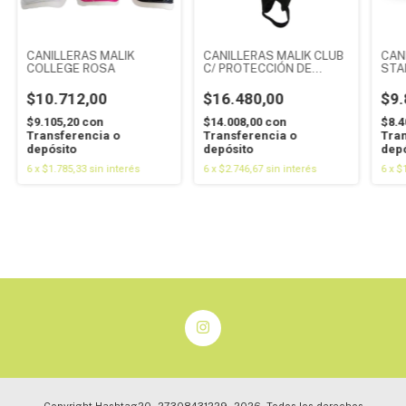
CANILLERAS MALIK
CANILLERAS MALIK CLUB
CAN
COLLEGE ROSA
C/ PROTECCIÓN DE
STA
TOBILLOS ROSA
$10.712,00
$16.480,00
$9.
$9.105,20
con
$14.008,00
con
$8.4
Transferencia o
Transferencia o
Tran
depósito
depósito
depó
6
x
$1.785,33
sin interés
6
x
$2.746,67
sin interés
6
x
$1
Copyright Hashtag20 - 27308431229 - 2026. Todos los derechos