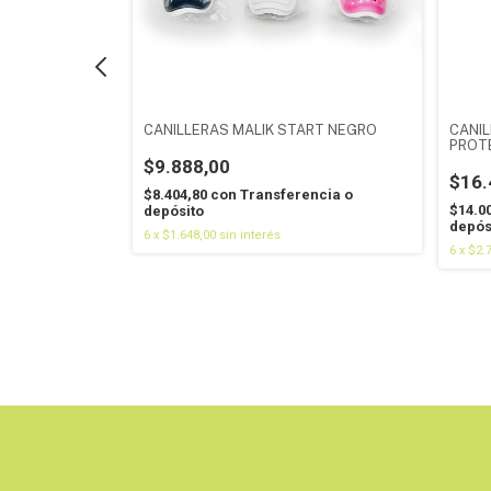
LANCAS
CANILLERAS MALIK START NEGRO
CANIL
PROT
$9.888,00
$16.
encia o
$8.404,80
con
Transferencia o
$14.0
depósito
depós
6
x
$1.648,00
sin interés
6
x
$2.