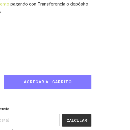
ento
pagando con Transferencia o depósito
s
l CP:
CAMBIAR CP
envío
CALCULAR