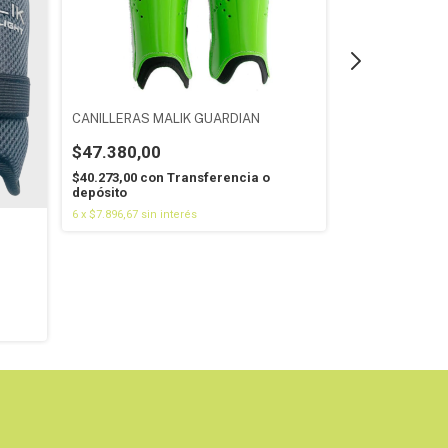
CANILLERAS MALIK GUARDIAN
CANILLERAS M
$47.380,00
$10.712,00
$40.273,00
con
Transferencia o
$9.105,20
con
T
depósito
depósito
6
x
$7.896,67
sin interés
6
x
$1.785,33
sin i