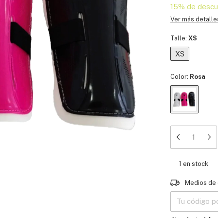
15% de descu
Ver más detalle
Talle:
XS
XS
Color:
Rosa
1
en stock
Entregas para e
Medios de 