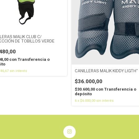
LERAS MALIK CLUB C/
ECCIÓN DE TOBILLOS VERDE
480,00
08,00
con
Transferencia o
ito
CANILLERAS MALIK KIDDY LIGTH"
746,67
sin interés
$36.000,00
$30.600,00
con
Transferencia o
depósito
6
x
$6.000,00
sin interés