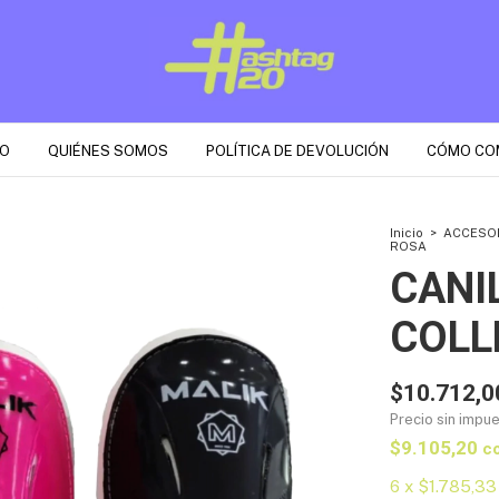
O
QUIÉNES SOMOS
POLÍTICA DE DEVOLUCIÓN
CÓMO CO
Inicio
>
ACCESO
ROSA
CANI
COLL
$10.712,0
Precio sin impu
$9.105,20
c
6
x
$1.785,33