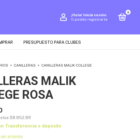
0
¡Hola!
Iniciá sesión
O podés registrarte
MPRAR
PRESUPUESTO PARA CLUBES
RIOS
>
CANILLERAS
>
CANILLERAS MALIK COLLEGE
LLERAS MALIK
EGE ROSA
0
estos
$8.852,89
on
Transferencia o depósito
sin interés