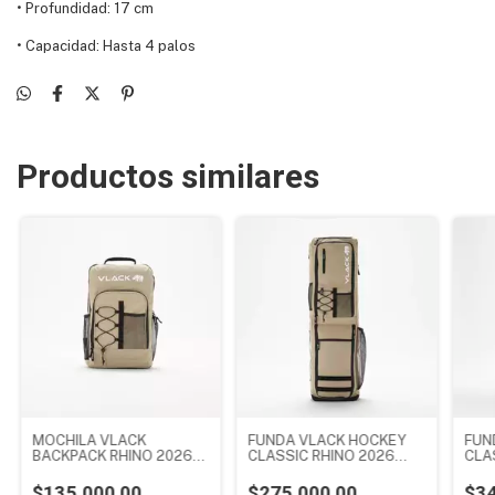
•
Profundidad: 17 cm
•
Capacidad: Hasta 4 palos
Productos similares
MOCHILA VLACK
FUNDA VLACK HOCKEY
FUN
BACKPACK RHINO 2026
CLASSIC RHINO 2026
CLA
CAMEL
CAMEL
202
$135.000,00
$275.000,00
$34