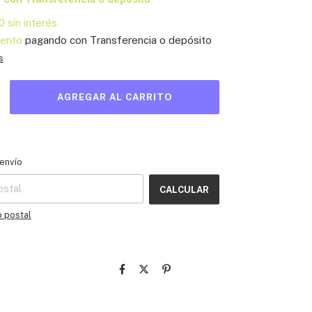
0
sin interés
ento
pagando con Transferencia o depósito
s
l CP:
CAMBIAR CP
envío
CALCULAR
o postal