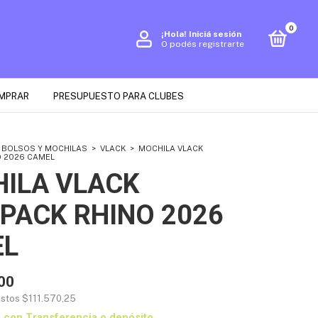
0
¡Hola!
Iniciá sesión
O podés registrarte
MPRAR
PRESUPUESTO PARA CLUBES
 BOLSOS Y MOCHILAS
>
VLACK
>
MOCHILA VLACK
 2026 CAMEL
ILA VLACK
PACK RHINO 2026
EL
00
estos
$111.570,25
0
con
Transferencia o depósito