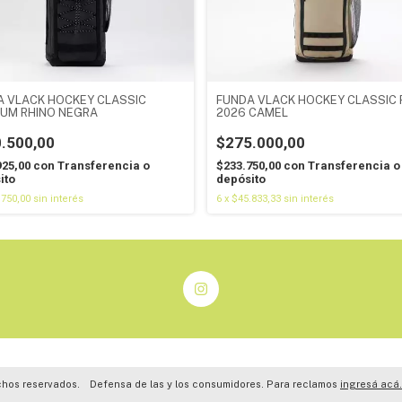
A VLACK HOCKEY CLASSIC
FUNDA VLACK HOCKEY CLASSIC 
IUM RHINO NEGRA
2026 CAMEL
.500,00
$275.000,00
925,00
con
Transferencia o
$233.750,00
con
Transferencia o
ito
depósito
.750,00
sin interés
6
x
$45.833,33
sin interés
chos reservados.
Defensa de las y los consumidores. Para reclamos
ingresá acá.