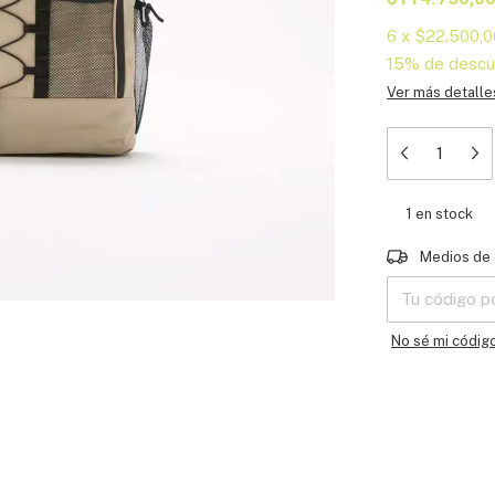
6
x
$22.500,0
15% de descu
Ver más detalle
1
en stock
Entregas para e
Medios de 
No sé mi códig