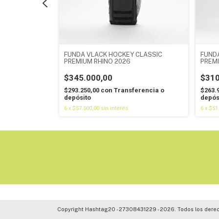
CLASSIC RHINO
FUNDA VLACK HOCKEY CLASSIC
FUND
PREMIUM RHINO 2026
PREM
$345.000,00
$310
erencia o
$293.250,00
con
Transferencia o
$263.
depósito
depós
6
x
$57.500,00
sin interés
6
x
$51
Copyright Hashtag20 - 27308431229 - 2026. Todos los dere