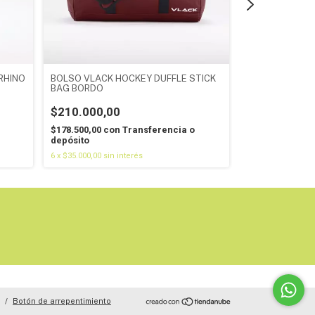
RHINO
BOLSO VLACK HOCKEY DUFFLE STICK
MOCHILA VLAC
BAG BORDO
2026 BORDO
$210.000,00
$135.000,0
$178.500,00
con
Transferencia o
$114.750,00
co
depósito
depósito
6
x
$35.000,00
sin interés
6
x
$22.500,00
sin 
/
Botón de arrepentimiento