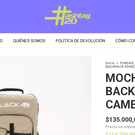
O
QUIÉNES SOMOS
POLÍTICA DE DEVOLUCIÓN
CÓMO CO
Inicio
>
FUNDAS,
BACKPACK RHINO
MOCH
BACK
CAM
$135.000,
Precio sin impu
$114.750,0