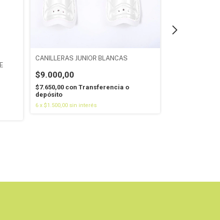
CANILLERAS JUNIOR BLANCAS
CANILLERAS M
E
$9.000,00
$10.712,00
$7.650,00
con
Transferencia o
$9.105,20
con
T
depósito
depósito
6
x
$1.500,00
sin interés
6
x
$1.785,33
sin i