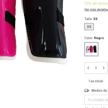
15% de descu
Ver más detalle
Talle:
XS
XS
Color:
Negro
1
en stock
Entregas para e
Medios de 