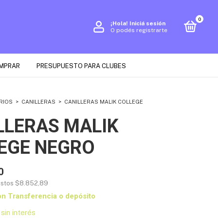
0
¡Hola!
Iniciá sesión
O podés registrarte
MPRAR
PRESUPUESTO PARA CLUBES
RIOS
>
CANILLERAS
>
CANILLERAS MALIK COLLEGE
LLERAS MALIK
EGE NEGRO
0
estos
$8.852,89
on
Transferencia o depósito
sin interés