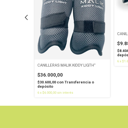
ART ROSA
CANIL
$9.8
encia o
$8.40
depós
6
x
$1.
CANILLERAS MALIK KIDDY LIGTH"
$36.000,00
$30.600,00
con
Transferencia o
depósito
6
x
$6.000,00
sin interés