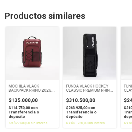
Productos similares
MOCHILA VLACK
FUNDA VLACK HOCKEY
FUN
BACKPACK RHINO 2026
CLASSIC PREMIUM RHINO
CLA
BORDO
NEGRA
$135.000,00
$310.500,00
$24
$114.750,00
con
$263.925,00
con
$210
Transferencia o
Transferencia o
Tran
depósito
depósito
depó
6
x
$22.500,00
sin interés
6
x
$51.750,00
sin interés
6
x
$